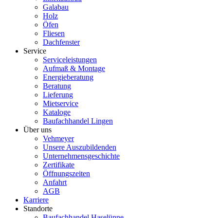
Galabau
Holz
Öfen
Fliesen
Dachfenster
Service
Serviceleistungen
Aufmaß & Montage
Energieberatung
Beratung
Lieferung
Mietservice
Kataloge
Baufachhandel Lingen
Über uns
Vehmeyer
Unsere Auszubildenden
Unternehmensgeschichte
Zertifikate
Öffnungszeiten
Anfahrt
AGB
Karriere
Standorte
Baufachhandel Haselünne