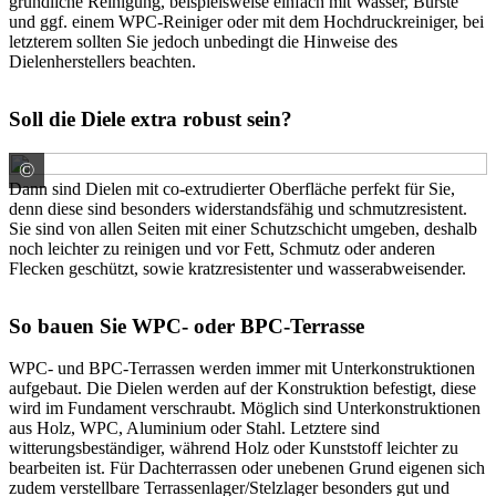
gründliche Reinigung, beispielsweise einfach mit Wasser, Bürste
und ggf. einem WPC-Reiniger oder mit dem Hochdruckreiniger, bei
letzterem sollten Sie jedoch unbedingt die Hinweise des
Dielenherstellers beachten.
Soll die Diele extra robust sein?
©
Brügmann TraumGarten GmbH
Dann sind Dielen mit co-extrudierter Oberfläche perfekt für Sie,
denn diese sind besonders widerstandsfähig und schmutzresistent.
Sie sind von allen Seiten mit einer Schutzschicht umgeben, deshalb
noch leichter zu reinigen und vor Fett, Schmutz oder anderen
Flecken geschützt, sowie kratzresistenter und wasserabweisender.
So bauen Sie WPC- oder BPC-Terrasse
WPC- und BPC-Terrassen werden immer mit Unterkonstruktionen
aufgebaut. Die Dielen werden auf der Konstruktion befestigt, diese
wird im Fundament verschraubt. Möglich sind Unterkonstruktionen
aus Holz, WPC, Aluminium oder Stahl. Letztere sind
witterungsbeständiger, während Holz oder Kunststoff leichter zu
bearbeiten ist. Für Dachterrassen oder unebenen Grund eigenen sich
zudem verstellbare Terrassenlager/Stelzlager besonders gut und