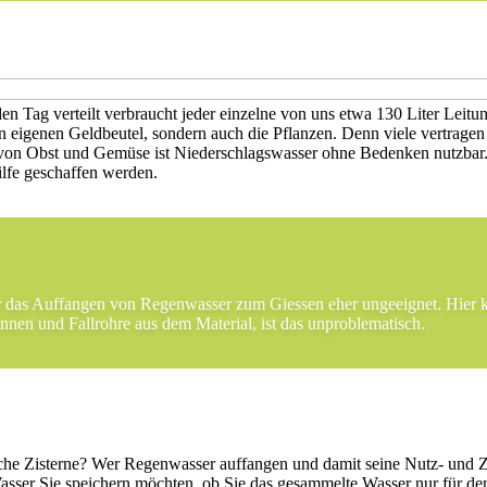
n Tag verteilt verbraucht jeder einzelne von uns etwa 130 Liter Leitu
n eigenen Geldbeutel, sondern auch die Pflanzen. Denn viele vertrage
n Obst und Gemüse ist Niederschlagswasser ohne Bedenken nutzbar. 
lfe geschaffen werden.
r das Auffangen von Regenwasser zum Giessen eher ungeeignet. Hie
nnen und Fallrohre aus dem Material, ist das unproblematisch.
ische Zisterne? Wer Regenwasser auffangen und damit seine Nutz- und 
 Wasser Sie speichern möchten, ob Sie das gesammelte Wasser nur für 