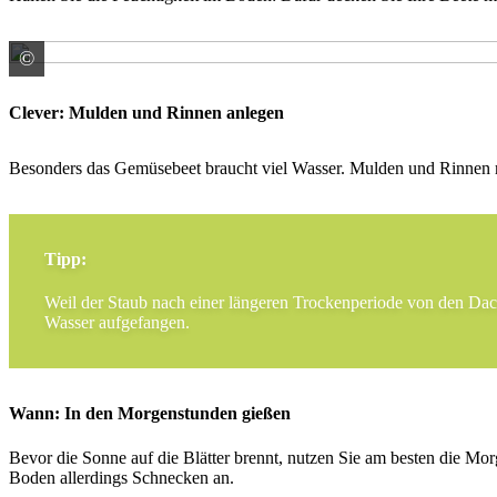
©
© MiKa / stock.adobe.com
Clever: Mulden und Rinnen anlegen
Besonders das Gemüsebeet braucht viel Wasser. Mulden und Rinnen ru
Tipp:
Weil der Staub nach einer längeren Trockenperiode von den Dach
Wasser aufgefangen.
Wann: In den Morgenstunden gießen
Bevor die Sonne auf die Blätter brennt, nutzen Sie am besten die Mor
Boden allerdings Schnecken an.