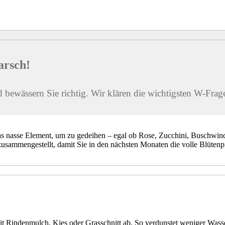
arsch!
bewässern Sie richtig. Wir klären die wichtigsten W-Frag
as nasse Element, um zu gedeihen – egal ob Rose, Zucchini, Buschwin
usammengestellt, damit Sie in den nächsten Monaten die volle Blütenp
it Rindenmulch, Kies oder Grasschnitt ab. So verdunstet weniger Wass