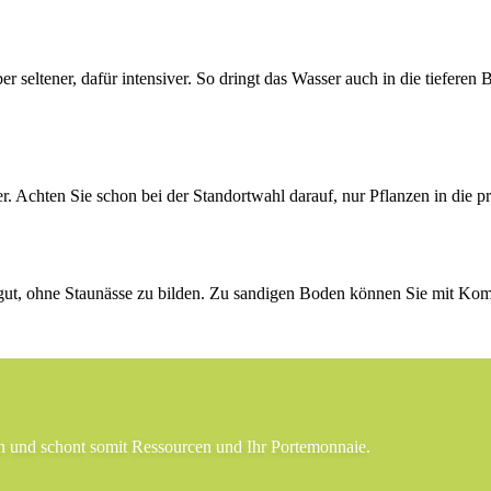
er seltener, dafür intensiver. So dringt das Wasser auch in die tiefere
er. Achten Sie schon bei der Standortwahl darauf, nur Pflanzen in die p
gut, ohne Staunässe zu bilden. Zu sandigen Boden können Sie mit Ko
n und schont somit Ressourcen und Ihr Porte­mon­naie.