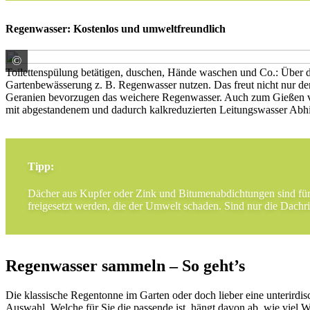
Regenwasser: Kostenlos und umweltfreundlich
©
© Gundolf Renze / stock.adobe.com
Toilettenspülung betätigen, duschen, Hände waschen und Co.: Über de
Gartenbewässerung z. B. Regenwasser nutzen. Das freut nicht nur de
Geranien bevorzugen das weichere Regenwasser. Auch zum Gießen vo
mit abgestandenem und dadurch kalkreduzierten Leitungswasser Abhi
Tipp:
Dächer aus Kupfer oder Zink und Bitumenabdichtungen sind fü
freigesetzt werden, die der Umwelt schaden. Sind nur die Dachri
Regenwasser sammeln – So geht’s
Die klassische Regentonne im Garten oder doch lieber eine unterird
Auswahl. Welche für Sie die passende ist, hängt davon ab, wie viel