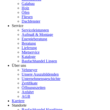
Galabau
Holz
Öfen
Fliesen
Dachfenster
Service
Serviceleistungen
Aufmaß & Montage
Energieberatung
Beratung
Lieferung
Mietservice
Kataloge
Baufachhandel Lingen
Über uns
Vehmeyer
Unsere Auszubildenden
Unternehmensgeschichte
Zertifikate
Öffnungszeiten
Anfahrt
AGB
Karriere
Standorte
Baufachhandel Haselünne