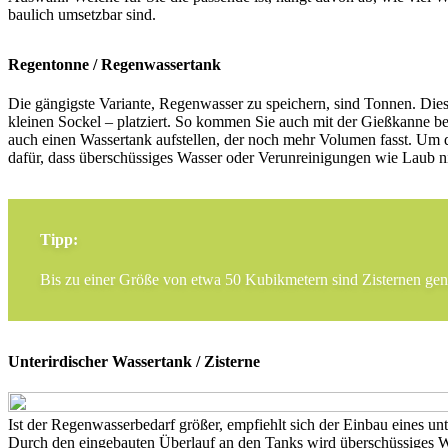
baulich umsetzbar sind.
Regentonne / Regenwassertank
Die gängigste Variante, Regenwasser zu speichern, sind Tonnen. Dies
kleinen Sockel – platziert. So kommen Sie auch mit der Gießkanne 
auch einen Wassertank aufstellen, der noch mehr Volumen fasst. Um 
dafür, dass überschüssiges Wasser oder Verunreinigungen wie Laub n
Tipp:
Bis zu einer Größe von etwa 50 Kubikmetern sind Zisternen ge
Unterirdischer Wassertank / Zisterne
Ist der Regenwasserbedarf größer, empfiehlt sich der Einbau eines un
Durch den eingebauten Überlauf an den Tanks wird überschüssiges Wa