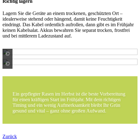
Richtig lagern
Lagern Sie die Geräte an einem trockenen, geschützten Ort –
idealerweise stehend oder hängend, damit keine Feuchtigkeit
eindringt. Das Kabel ordentlich aufrollen, dann gibt es im Frühjahr
keinen Kabelsalat. Akkus bewahren Sie separat trocken, frostfrei
und bei mittlerem Ladezustand auf.
©
© ronstik/ stock.adobe.com
©
© Itxu/ stock.adobe.com
Ein gepflegter Rasen im Herbst ist die beste Vorbereitung
für einen kräftigen Start im Frühjahr. Mit dem richtigen
Timing und ein wenig Aufmerksamkeit bleibt Ihr Grün
gesund und vital – ganz ohne großen Aufwand.
Zurück