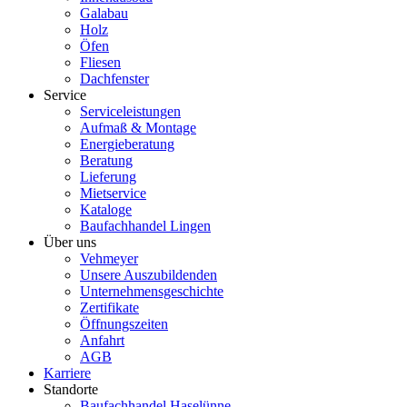
Galabau
Holz
Öfen
Fliesen
Dachfenster
Service
Serviceleistungen
Aufmaß & Montage
Energieberatung
Beratung
Lieferung
Mietservice
Kataloge
Baufachhandel Lingen
Über uns
Vehmeyer
Unsere Auszubildenden
Unternehmensgeschichte
Zertifikate
Öffnungszeiten
Anfahrt
AGB
Karriere
Standorte
Baufachhandel Haselünne