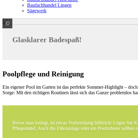
Baufachhandel Lingen
Sägewerk
©
© VeNN / stock.adobe.com
Glasklarer Badespaß!
Poolpflege und Reinigung
Ein eigener Pool im Garten ist das perfekte Sommer-Highlight – doch 
Sorge: Mit den richtigen Routinen lässt sich das Ganze problemlos h
Bevor man loslegt, ist etwas Vorbereitung hilfreich: Legen Sie 
Pflegemittel. Auch die Filteranlage oder ein Poolroboter sollten e