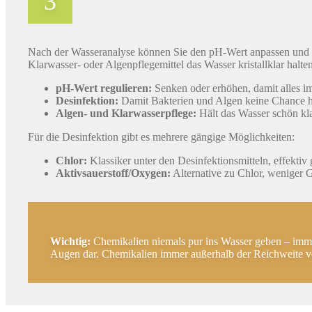
Nach der Wasseranalyse können Sie den pH-Wert anpassen und da
Klarwasser- oder Algenpflegemittel das Wasser kristallklar halte
pH-Wert regulieren:
Senken oder erhöhen, damit alles im
Desinfektion:
Damit Bakterien und Algen keine Chance 
Algen- und Klarwasserpflege:
Hält das Wasser schön kla
Für die Desinfektion gibt es mehrere gängige Möglichkeiten:
Chlor:
Klassiker unter den Desinfektionsmitteln, effekti
Aktivsauerstoff/Oxygen:
Alternative zu Chlor, weniger G
Wichtig:
Chemikalien niemals pur ins Wasser geben – imm
Augen dar. Chemikalien immer außerhalb der Reichweite v