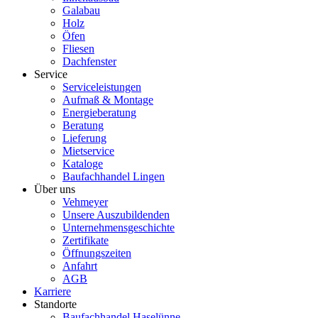
Galabau
Holz
Öfen
Fliesen
Dachfenster
Service
Serviceleistungen
Aufmaß & Montage
Energieberatung
Beratung
Lieferung
Mietservice
Kataloge
Baufachhandel Lingen
Über uns
Vehmeyer
Unsere Auszubildenden
Unternehmensgeschichte
Zertifikate
Öffnungszeiten
Anfahrt
AGB
Karriere
Standorte
Baufachhandel Haselünne