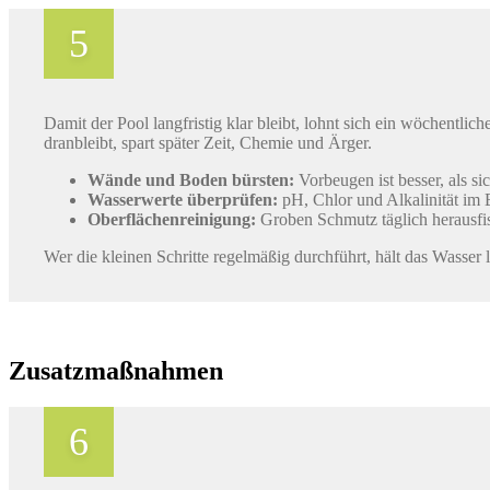
Damit der Pool langfristig klar bleibt, lohnt sich ein wöchent
dranbleibt, spart später Zeit, Chemie und Ärger.
Wände und Boden bürsten:
Vorbeugen ist besser, als sic
Wasserwerte überprüfen:
pH, Chlor und Alkalinität im 
Oberflächenreinigung:
Groben Schmutz täglich herausfi
Wer die kleinen Schritte regelmäßig durchführt, hält das Wasser lä
Zusatzmaßnahmen