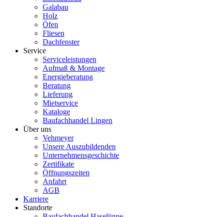
Galabau
Holz
Öfen
Fliesen
Dachfenster
Service
Serviceleistungen
Aufmaß & Montage
Energieberatung
Beratung
Lieferung
Mietservice
Kataloge
Baufachhandel Lingen
Über uns
Vehmeyer
Unsere Auszubildenden
Unternehmensgeschichte
Zertifikate
Öffnungszeiten
Anfahrt
AGB
Karriere
Standorte
Baufachhandel Haselünne