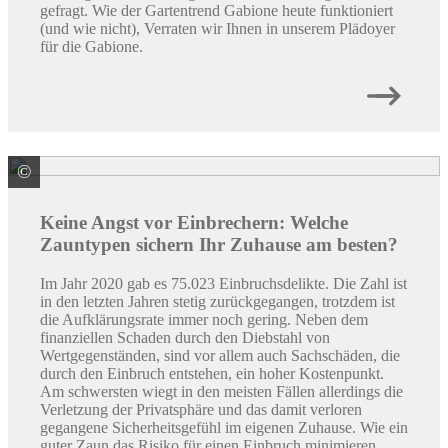
gefragt. Wie der Gartentrend Gabione heute funktioniert
(und wie nicht), Verraten wir Ihnen in unserem Plädoyer
für die Gabione.
©
© alexeevich / stock.adobe.com
Keine Angst vor Einbrechern: Welche
Zauntypen sichern Ihr Zuhause am besten?
Im Jahr 2020 gab es 75.023 Einbruchsdelikte. Die Zahl ist
in den letzten Jahren stetig zurückgegangen, trotzdem ist
die Aufklärungsrate immer noch gering. Neben dem
finanziellen Schaden durch den Diebstahl von
Wertgegenständen, sind vor allem auch Sachschäden, die
durch den Einbruch entstehen, ein hoher Kostenpunkt.
Am schwersten wiegt in den meisten Fällen allerdings die
Verletzung der Privatsphäre und das damit verloren
gegangene Sicherheitsgefühl im eigenen Zuhause. Wie ein
guter Zaun das Risiko für einen Einbruch minimieren