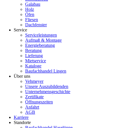
Galabau
Holz
Öfen
Fliesen
Dachfenster
Service
Serviceleistungen
Aufmaß & Montage
Energieberatung
Beratung
Lieferung
Mietservice
Kataloge
Baufachhandel Lingen
Über uns
Vehmeyer
Unsere Auszubildenden
Unternehmensgeschichte
Zertifikate
Öffnungszeiten
Anfahrt
AGB
Karriere
Standorte
Baufachhandel Haselünne