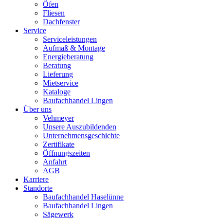
Öfen
Fliesen
Dachfenster
Service
Serviceleistungen
Aufmaß & Montage
Energieberatung
Beratung
Lieferung
Mietservice
Kataloge
Baufachhandel Lingen
Über uns
Vehmeyer
Unsere Auszubildenden
Unternehmensgeschichte
Zertifikate
Öffnungszeiten
Anfahrt
AGB
Karriere
Standorte
Baufachhandel Haselünne
Baufachhandel Lingen
Sägewerk