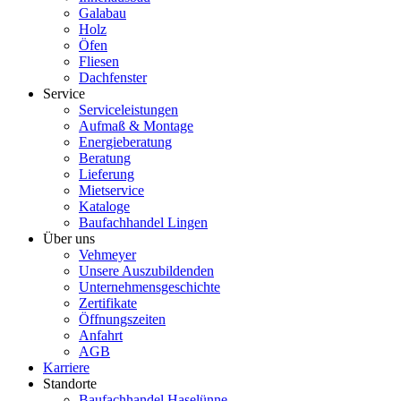
Galabau
Holz
Öfen
Fliesen
Dachfenster
Service
Serviceleistungen
Aufmaß & Montage
Energieberatung
Beratung
Lieferung
Mietservice
Kataloge
Baufachhandel Lingen
Über uns
Vehmeyer
Unsere Auszubildenden
Unternehmensgeschichte
Zertifikate
Öffnungszeiten
Anfahrt
AGB
Karriere
Standorte
Baufachhandel Haselünne